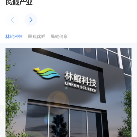
民鲲产业
林鲲科技
民鲲优鲜
民鲲健康