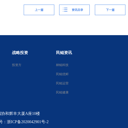
上一篇
资讯目录
下一篇
战略投资
民鲲资讯
投资方
林鲲科技
民鲲优鲜
民鲲运营
民鲲健康
协和辉丰大厦A座10楼
浙ICP备2020042901号-2