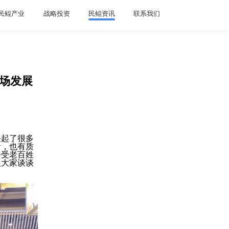
民鲲产业
战略投资
民鲲资讯
联系我们
场发展
兴起了很多
音，也有质
会受老百姓
跟大家谈谈