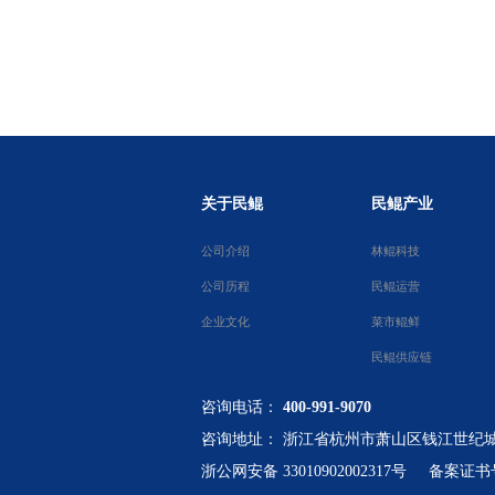
关于民鲲
民鲲产业
公司介绍
林鲲科技
公司历程
民鲲运营
企业文化
菜市鲲鲜
民鲲供应链
咨询电话：
400
-991-9070
咨询地址： 浙江省杭州市萧山区钱江世纪城
浙公网安备 33010902002317号
备案证书号：