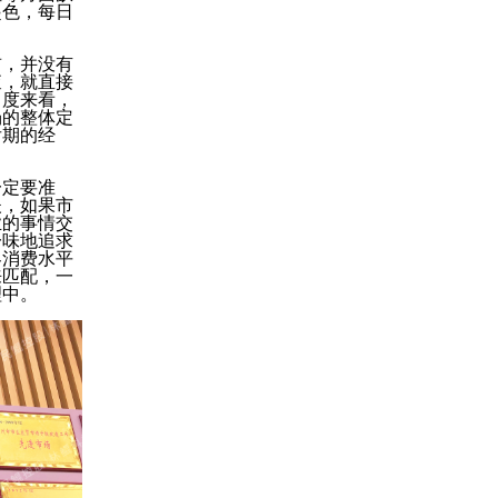
起色，每日
前，并没有
查，就直接
角度来看，
场的整体定
后期的经
一定要准
夫，如果市
业的事情交
一味地追求
客消费水平
来匹配，一
理中。