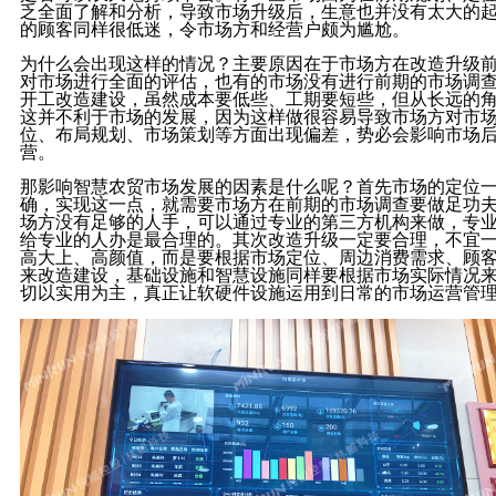
乏全面了解和分析，导致市场升级后，生意也并没有太大的
的顾客同样很低迷，令市场方和经营户颇为尴尬。
为什么会出现这样的情况？主要原因在于市场方在改造升级
对市场进行全面的评估，也有的市场没有进行前期的市场调
开工改造建设，虽然成本要低些、工期要短些，但从长远的
这并不利于市场的发展，因为这样做很容易导致市场方对市
位、布局规划、市场策划等方面出现偏差，势必会影响市场
营。
那影响智慧农贸市场发展的因素是什么呢？首先市场的定位
确，实现这一点，就需要市场方在前期的市场调查要做足功
场方没有足够的人手，可以通过专业的第三方机构来做，专
给专业的人办是最合理的。其次改造升级一定要合理，不宜
高大上、高颜值，而是要根据市场定位、周边消费需求、顾
来改造建设，基础设施和智慧设施同样要根据市场实际情况
切以实用为主，真正让软硬件设施运用到日常的市场运营管