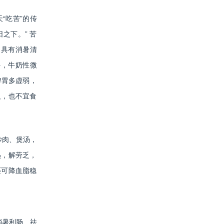
“吃苦”的传
之下。” 苦
因具有消暑清
外，牛奶性微
脾胃多虚弱，
人，也不宜食
炒肉、煲汤，
热，解劳乏，
还可降血脂稳
消暑利肠、祛