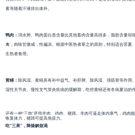
素等随着汗液排出体外。
鸭肉：
消水肿。鸭肉蛋白质含量比其他畜肉含量高得多，脂肪含量却
禽，肉味甘微咸，性偏凉。根据中医热者寒之的原则，特别适合苦夏
生热者食用。
黄鳝：
除风湿。黄鳝具有补中益气、补肝脾、除风湿、强筋骨等作用
湿性关节炎、慢性支气管炎疾病的缓解期，吃些黄鳝还有冬病夏治的
还有一种“三肉”是指羊肉、鸡肉、猪蹄。羊肉可逼走体内寒气，鸡肉
恢复体力，猪蹄可提高免疫力。
吃“三果”，降燥解烦渴