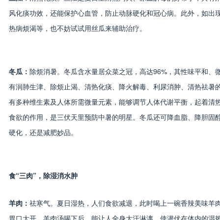
风化痰功效，还能保护心血管，防止动脉硬化和冠心病。此外，如出
热病烦渴等，也不妨试试用丝瓜来辅助治疗。
冬瓜：
除烦消暑。冬瓜含水量居众菜之冠，高达96%，其性味平和、
有润肺生津、除烦止渴、清热化痰、降火解毒、利尿消肿、清热祛暑
有多种维生素及人体所需微量元素，能够调节人体代谢平衡，起着清
食欲的作用，是三伏天里预防中暑的明星。冬瓜还可降血脂、降胆固
硬化，还是减肥妙品。
食“三肉”，除湿消水肿
羊肉：
祛寒气。夏日湿热，人们食欲减退，此时喝上一碗香辣美味羊
胃口大开。羊肉汤喝下后，能让人全身大汗淋漓，使潜伏在体内的湿