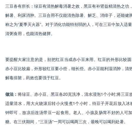
三豆各有所长：绿豆有清热解毒消暑之效，黑豆有补肾益精清热之功
解暑、利尿消肿。三豆合用不仅能清热除暑、解乏、消痱子，还能健
称之为“夏季灭火器”。对于消化功能特别弱的人，可在三豆中加入适
清粥食用，也能清热健脾。
要提醒大家注意的是，别把红豆当成赤小豆来用。红豆的外形比较圆
赤小豆比较扁，外形较红豆要小些，细长些。赤小豆能利湿消肿，清
解毒排脓，药效也要强于红豆。
做法：
将绿豆、赤小豆、黑豆各20克洗净，清水浸泡1个小时;将三豆
适量清水，用大火烧滚后转小火慢煮1个小时，待豆子开花后放入冰
钟即可，放凉后连汤带豆一起食用。老人、小孩及肠胃不好的人可
糖。在三伏期间，“三豆汤”一周可以喝两三次，最晚可以喝到处暑。