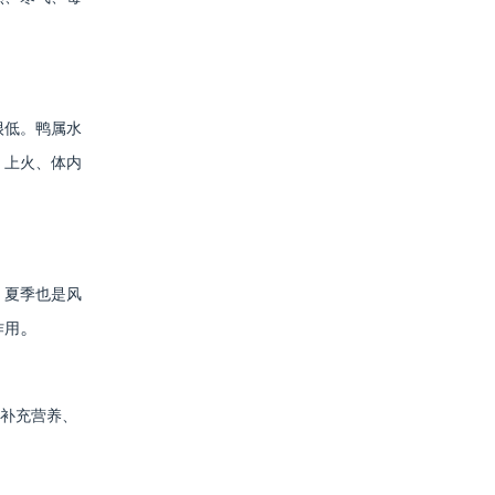
很低。鸭属水
、上火、体内
。夏季也是风
。
作用
能补充营养、