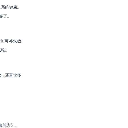
疫系统健康。
够了。
不但可补水败
气吃。
效，还富含多
。
集验方》。