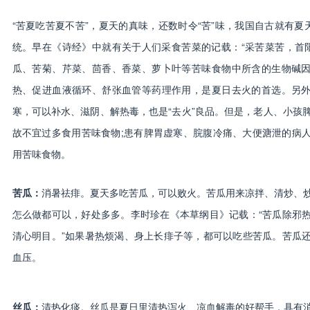
“苦夏吃苦夏不苦”，夏天的真味，还数时令“苦”味，我国自古就有夏天
统。早在《诗经》中就有关于人们采食苦菜的记载：“采苦菜苦，首阳
瓜、苦菊、芹菜、茴香、香菜、萝卜叶等苦味食物中所含的生物碱
热、促进血液循环、舒张血管等药理作用，是夏日去火的首选。另
寒，可以补水、滋阴、解热毒，也是“去火”良品。但是，老人、小孩
故不宜过多食用苦味食物;患有脾胃虚寒、脘腹冷痛、大便溏泄的病
用苦味食物。
苦瓜：
消暑祛痱。夏天多吃苦瓜，可以败火。苦瓜用来凉拌、清炒、
怎么做都可以，好处多多。李时珍在《本草纲目》记载：“苦瓜除邪
清心明目。”如果暑热烦渴、身上长痱子等，都可以吃些苦瓜。苦瓜
血压。
丝瓜：
清热化痰。丝瓜是夏日里清热泻火、凉血解毒的好帮手，具有