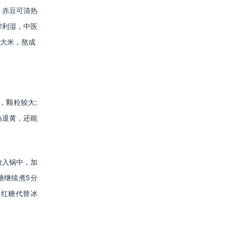
，赤豆可清热
脾利湿，中医
量大米，熬成
，颗粒较大;
热退黄，还能
放入锅中，加
糖继续煮5分
加红糖代替冰