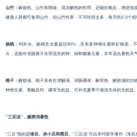
山竹：
解燥热。山竹有降燥、清凉解热的作用，还能抗氧化，增进免
健康人群都可食用山竹，但山竹性寒，不可吃得太多，每天吃2-3个就
杨桃：
利补水。杨桃含水量超过90%，含有多种维生素和矿物质，
火，还能补充随着汗水而流失的钾、钠和微量元素，非常适合暑热天
桃子：
解烦渴。桃子具有生津解渴、润肠通便、解劳热、解烦渴的功
种维生素、果酸及钙、磷等无机盐，可补充夏季汗液流失掉的无机盐
“三豆汤”，健脾消暑热
“三豆”指的是
绿豆、赤小豆和黑豆
。“三豆汤”方出宋代医学著作《朱氏