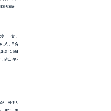
现痰喘咳嗽、
微寒，味甘，
的功效，且含
热消暑和增进
醇，防止动脉
肉汤，可使人
热、寒气、毒