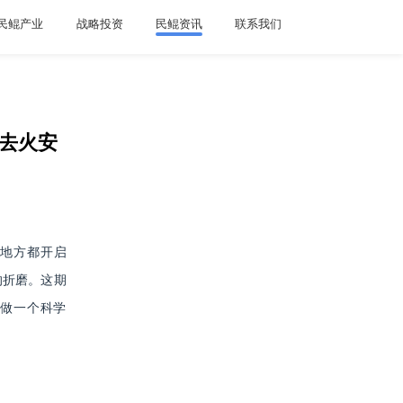
民鲲产业
战略投资
民鲲资讯
联系我们
暑去火安
地方都开启
的折磨。这期
会做一个科学