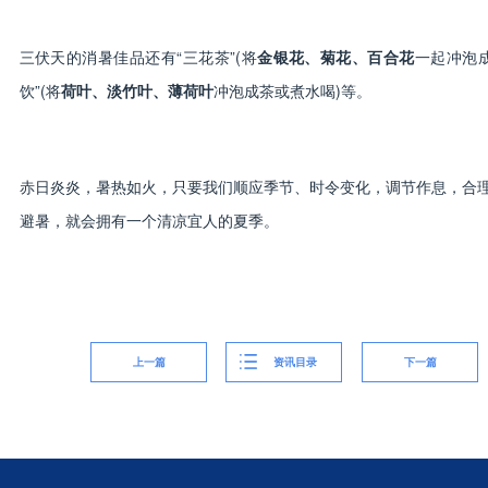
三伏天的消暑佳品还有“三花茶”(将
金银花、菊花、百合花
一起冲泡成
饮”(将
荷叶、淡竹叶、薄荷叶
冲泡成茶或煮水喝)等。
赤日炎炎，暑热如火，只要我们顺应季节、时令变化，调节作息，合
避暑，就会拥有一个清凉宜人的夏季。
上一篇
资讯目录
下一篇