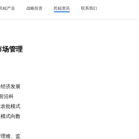
民鲲产业
战略投资
民鲲资讯
联系我们
市场管理
会经济发展
前沿科
慧农批模式
效模式向数
管理难、监