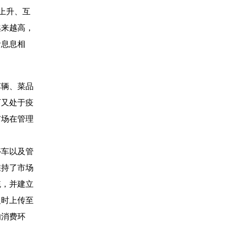
上升、互
越来越高，
活息息相
车辆、菜品
下又处于疫
市场在管理
停车以及管
维持了市场
统，并建立
及时上传至
的消费环