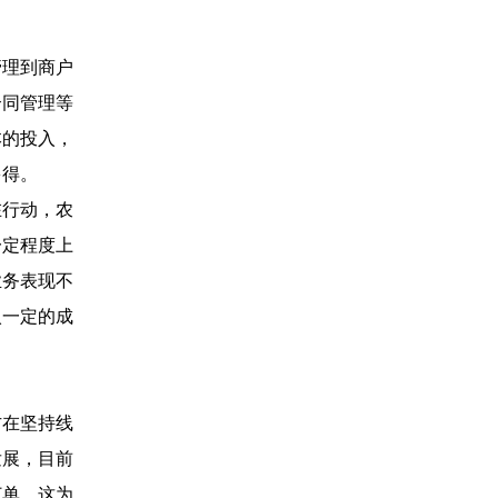
管理到商户
合同管理等
本的投入，
多得。
在行动，农
一定程度上
业务表现不
入一定的成
方在坚持线
发展，目前
订单，这为