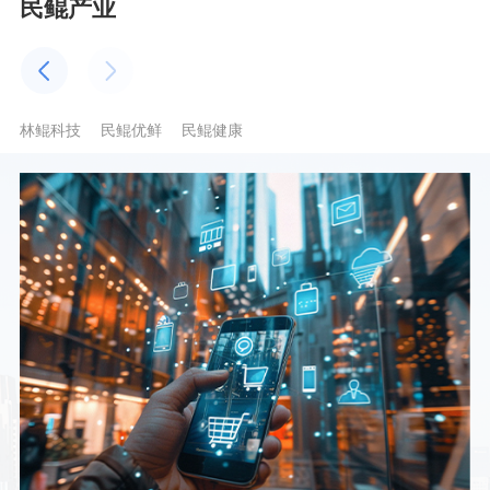
民鲲产业
林鲲科技
民鲲优鲜
民鲲健康