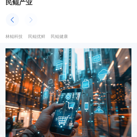
民鲲产业
林鲲科技
民鲲优鲜
民鲲健康