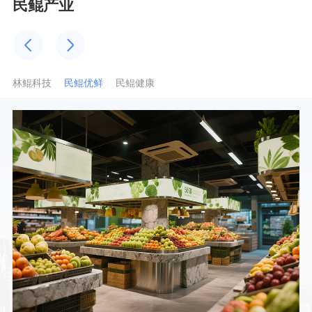
民鲲产业
林鲲科技
民鲲优鲜
民鲲健康