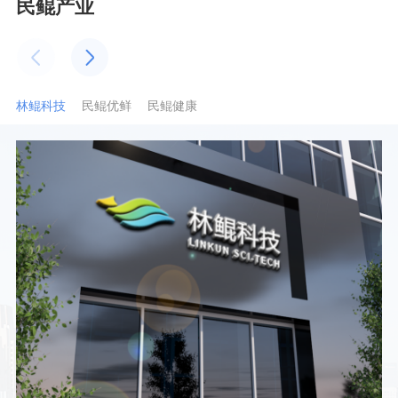
民鲲产业
林鲲科技
民鲲优鲜
民鲲健康