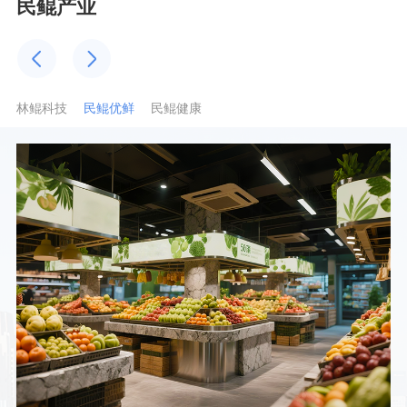
民鲲产业
林鲲科技
民鲲优鲜
民鲲健康