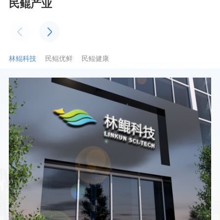
民鲲产业
林鲲科技
民鲲优鲜
民鲲健康